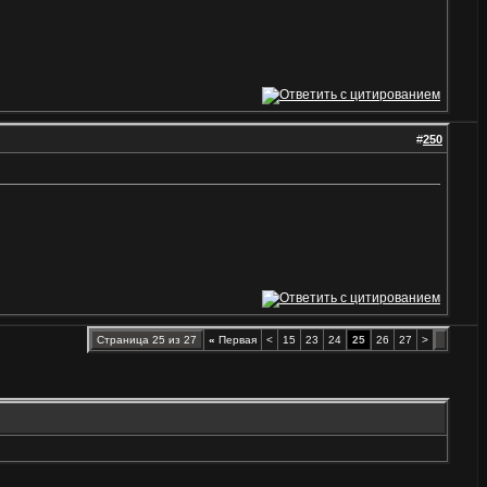
#
250
Страница 25 из 27
«
Первая
<
15
23
24
25
26
27
>