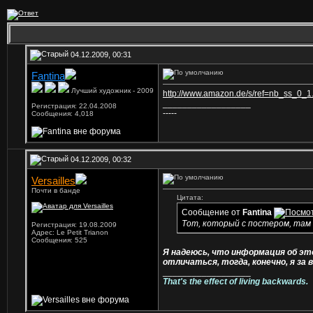
04.12.2009, 00:31
Fantina
Лучший художник - 2009
http://www.amazon.de/s/ref=nb_ss_0_1.
__________________
Регистрация: 22.04.2008
-----
Сообщения: 4,018
04.12.2009, 00:32
Versailles
Почти в банде
Цитата:
Сообщение от
Fantina
Тот, который с постером, там 
Регистрация: 19.08.2009
Адрес: Le Petit Trianon
Сообщения: 525
Я надеюсь, что информация об эт
отличаться, тогда, конечно, я за 
__________________
That's the effect of living backwards.