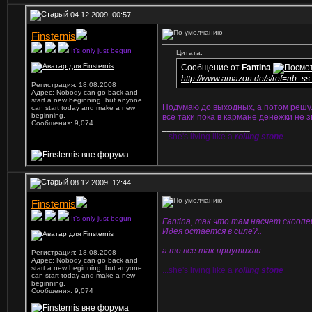
04.12.2009, 00:57
Finsternis
It’s only just begun
Цитата:
Сообщение от
Fantina
http://www.amazon.de/s/ref=nb_ss
Регистрация: 18.08.2008
Адрес: Nobody can go back and
start a new beginning, but anyone
Подумаю до выходных, а потом решу.
can start today and make a new
beginning.
все таки пока в кармане денежки не зв
Сообщения: 9,074
__________________
...she's living like a
rolling stone
08.12.2009, 12:44
Finsternis
It’s only just begun
Fantina, так что там насчет скоопе
Идея остается в силе?..
а то все так приутихли..
Регистрация: 18.08.2008
__________________
Адрес: Nobody can go back and
start a new beginning, but anyone
...she's living like a
rolling stone
can start today and make a new
beginning.
Сообщения: 9,074