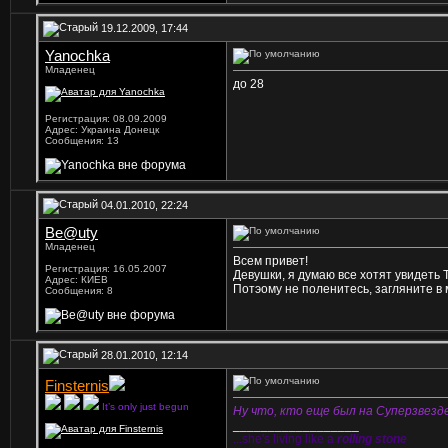
19.12.2009, 17:44
Yanochka
Младенец
до 28
Регистрация: 08.09.2009
Адрес: Украина Донецк
Сообщения: 13
04.01.2010, 22:24
Be@uty
Младенец
Всем привет!
Регистрация: 16.05.2007
Девушки, я думаю все хотят увидеть 
Адрес: КИЕВ
Потэому не поленитесь, загляните в
Сообщения: 8
28.01.2010, 12:14
Finsternis
It’s only just begun
Ну что, кто еще был на Суперзвезд
__________________
...she's living like a
rolling stone