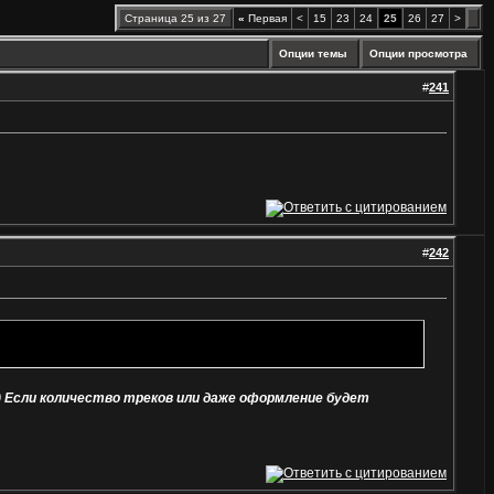
Страница 25 из 27
«
Первая
<
15
23
24
25
26
27
>
Опции темы
Опции просмотра
#
241
#
242
) Если количество треков или даже оформление будет