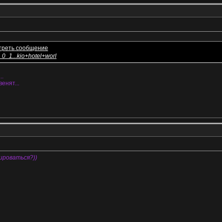
_0_1...kio+hotel+worl
..
енят...
ироваться?))