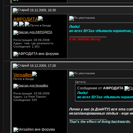
19.12.2009, 16:39
АФРОДИТА
Почти в банде
Люди!
во всех ВУЗах объявили карантин, у
__________________
я не люблю весну
Регистрация: 28.09.2008
Адрес: там, где реальность
Сообщения: 1,301
19.12.2009, 17:28
Versailles
Почти в банде
Цитата:
Сообщение от
АФРОДИТА
Люди!
Регистрация: 19.08.2009
Адрес: Le Petit Trianon
во всех ВУЗах объявили каранти
Сообщения: 525
Лично у нас (в ДонНТУ) вся эта с
незапланированных отдых - еще 
__________________
That's the effect of living backwards.