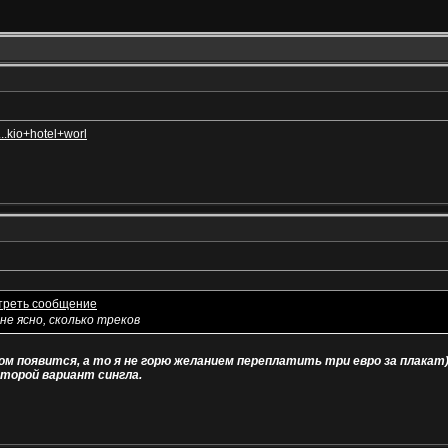
..kio+hotel+worl
не ясно, сколько треков
ом появится, а то я не горю желанием переплатить три евро за плакат
второй вариант сингла.