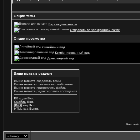
Опции темы
Версия для печати
Отправить по электронной почте
Опции просмотра
Линейный вид
Комбинированный вид
Древовидный вид
Ваши права в разделе
Вы
не можете
создавать темы
Вы
не можете
отвечать на сообщения
Вы
не можете
прикреплять файлы
Вы
не можете
редактировать сообщения
BB коды
Вкл.
Смайлы
Вкл.
[IMG]
код
Вкл.
HTML код
Выкл.
Часовой 