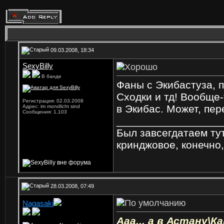
09.03.2008, 18:34
SexyBilly
В банде
Фаны с Экибастуза, 
Сходки и тд! Вообще-
Регистрация: 02.03.2008
в Экибас. Может, пер
Адрес: im mondlicht sind
Сообщения: 1,103
_________________
Был завсегдатаем ту
кринджовое, конечно
28.03.2008, 07:49
Nagasaki
Ветеран
Ааа... а в Астану\