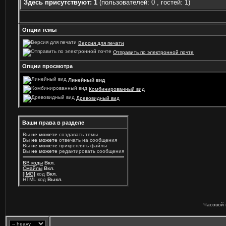
Здесь присутствуют: 1
(пользователей: 0 , гостей: 1)
Опции темы
Версия для печати
Отправить по электронной почте
Опции просмотра
Линейный вид
Комбинированный вид
Древовидный вид
Ваши права в разделе
Вы
не можете
создавать темы
Вы
не можете
отвечать на сообщения
Вы
не можете
прикреплять файлы
Вы
не можете
редактировать сообщения
BB коды
Вкл.
Смайлы
Вкл.
[IMG]
код
Вкл.
HTML код
Выкл.
Часовой 