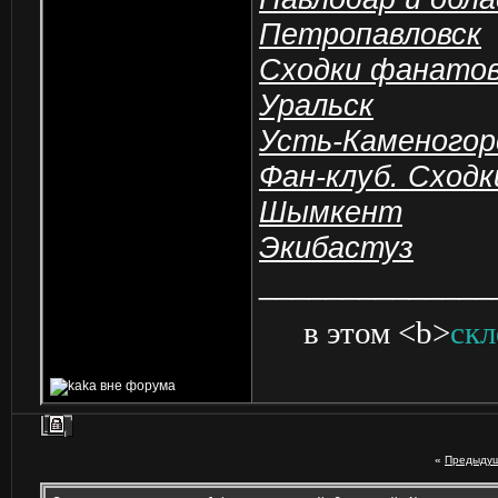
Петропавловск
Сходки фанато
Уральск
Усть-Каменогор
Фан-клуб. Сходк
Шымкент
Экибастуз
______________
в этом <b>
скл
«
Предыдущ