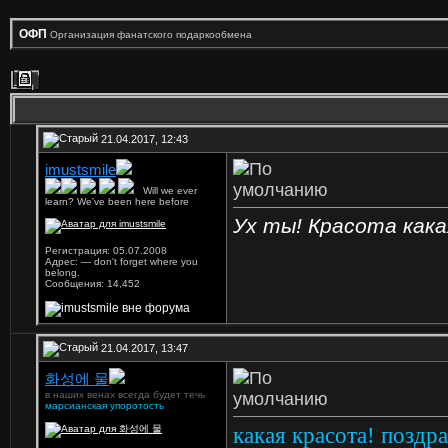
ОФП
Организация фанатского подаркообмена
21.04.2017, 12:43
imustsmile
...
Will we ever
learn? We've been here before
Ух ты! Красота как
Регистрация: 05.07.2008
Адрес: — don't forget where you
belong.
Сообщения: 14,452
21.04.2017, 13:47
화성에 물
в наших венах всегда будет течь
марсианская упоротость
какая красота! поздр