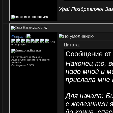
Ура! Поздравляю! За
26.04.2017, 07:07
Февраль
А че
Цитата:
он вырядился?
Сообщение о
Регистрация: 10.07.2010
Адрес: Спонсор этого профиля -
Наконец-то, в
Arabella
Сообщения: 3,385
надо мной и м
прислала мне 
Для начала: Б
с железными 
до конца, спа