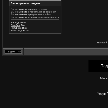
Ваши права в разделе
Вы
не можете
создавать темы
Вы
не можете
отвечать на сообщения
Вы
не можете
прикреплять файлы
Вы
не можете
редактировать сообщения
BB коды
Вкл.
Смайлы
Вкл.
[IMG]
код
Вкл.
HTML код
Выкл.
Часовой 
Под
Мы в
Форум