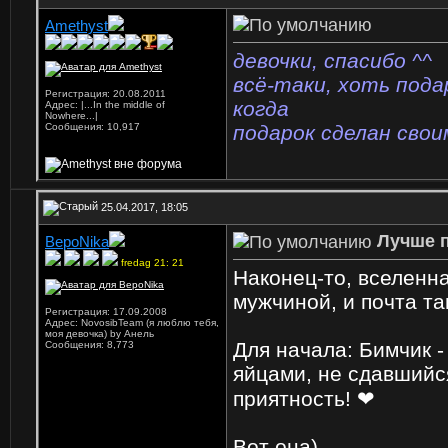
Amethyst
девочки, спасибо ^^
всё-таки, хоть пода
Регистрация: 20.08.2011
когда
Адрес: |...In the middle of
Nowhere...|
Сообщения: 10,917
подарок сделан свои
25.04.2017, 18:05
Лучше п
ВероNika
fredag 21: 21
Наконец-то, вселенн
мужчиной, и почта т
Регистрация: 17.09.2008
Адрес: NovosibTeam (я люблю тебя,
моя девочка) by Анель
Для начала: Бимчик 
Сообщения: 8,773
яйцами, не сдавшийс
приятность! ❤
Вот она)