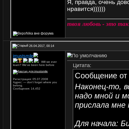
Я, правда, очень дов
нравится))))))
_________________
твоя любовь - это так
26.04.2017, 00:14
imustsmile
...
Will we ever
Цитата:
learn? We've been here before
Сообщение о
Регистрация: 05.07.2008
Адрес: — don't forget where you
Наконец-то, в
belong.
Сообщения: 14,452
надо мной и м
прислала мне 
Для начала: Б