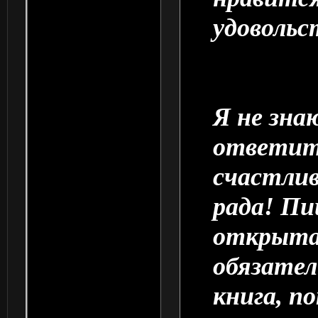
удовольс
очень, но
Я не зна
ответить
счастлив
рада! Пи
открыта 
обязател
книга, п