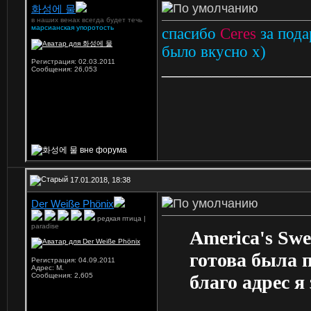
화성에 물
в наших венах всегда будет течь
марсианская упоротость
спасибо
Ceres
за пода
было вкусно х)
Регистрация: 02.03.2011
_________________
Сообщения: 26,053
17.01.2018, 18:38
Der Weiße Phönix
редкая птица |
paradise
America's Swe
готова была 
Регистрация: 04.09.2011
Адрес: M.
Сообщения: 2,605
благо адрес я