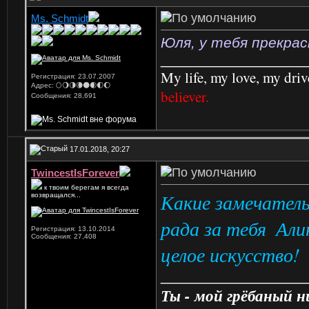
Ms. Schmidt
Юля, у тебя прекра
_________________
My life, my love, my driv
Регистрация: 23.07.2007
Адрес: 🌕🌖🌗🌘🌑🌒🌓🌔
believer.
Сообщения: 28,691
17.01.2018, 20:27
TwincestIsForever
к твоим берегам я всегда
Какие замечатель
возвращался...
рада за тебя
Алин
Регистрация: 13.10.2014
Сообщения: 27,408
целое искусство!
_________________
Ты - мой грёбаный 