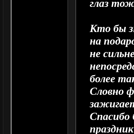
глаз то
Кто бы з
на подар
не сильн
непосред
более та
Словно ф
зажигает
Спасибо 
праздник