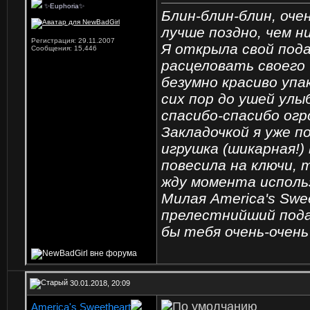
✨Euphoria✨
Блин-блин-блин, оче
лучше поздно, чем н
Регистрация: 29.11.2007
Я открыла свой под
Сообщения: 15,446
расцеловать своего
безумно красиво упа
сих пор до ушей улы
спасибо-спасибо огр
Закладочкой я уже п
игрушка (шикарная!)
повесила на ключи, 
жду момента исполь
Милая America's Swe
прелестнийший пода
бы тебя очень-очень
30.01.2018, 20:09
America's Sweetheart