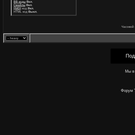
BB коды
Вкл.
Смайлы
Вкл.
[IMG]
код
Вкл.
HTML код
Выкл.
Часовой 
Под
Мы в
Форум