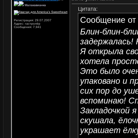
Малакавианка
Цитата:
Сообщение о
Регистрация: 29.07.2007
Адрес: гастролёр
Сообщения: 7,941
Блин-блин-бли
задержалась! 
Я открыла сво
хотела прост
Это было оче
упаковано и п
сих пор до уш
вспоминаю! Сп
Закладочкой я
скушала, ёлоч
украшает ёлку