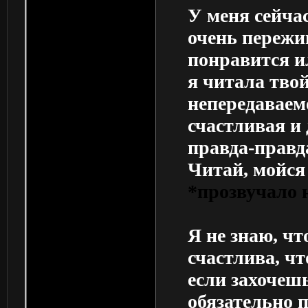
У меня сейчас
очень пережив
понравится ил
я читала тво
непередаваем
счастливая и 
правда-правда
Читай, мойся
*прозвучало н
Я не знаю, чт
счастлива, чт
если захочешь
обязательно 