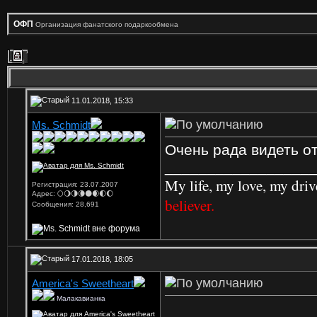
ОФП
Организация фанатского подаркообмена
11.01.2018, 15:33
Ms. Schmidt
Очень рада видеть от
_________________
My life, my love, my driv
Регистрация: 23.07.2007
Адрес: 🌕🌖🌗🌘🌑🌒🌓🌔
believer.
Сообщения: 28,691
17.01.2018, 18:05
America's Sweetheart
Малакавианка