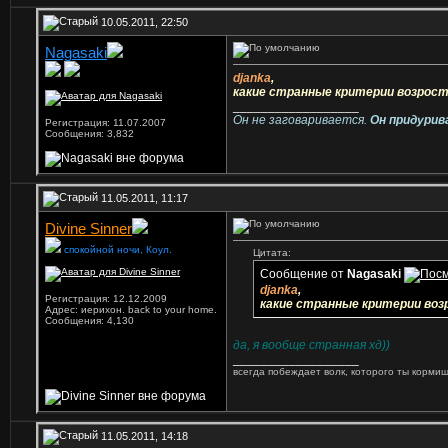
10.05.2011, 22:50
Nagasaki
Ветеран
djanka
,
какие странные критерии возрос
__________________
Он не заговаривается.
Он придурив
Регистрация: 11.07.2007
Сообщения: 3,832
11.05.2011, 11:17
Divine Sinner
спокойной ночи, Коул.
Цитата:
Сообщение от
Nagasaki
djanka
,
Регистрация: 12.12.2009
какие странные критерии во
Адрес: иерихон. back to your home.
Сообщения: 4,130
да, я вообще странная хд))
__________________
всегда побеждает волк, которого ты кормиш
11.05.2011, 14:18