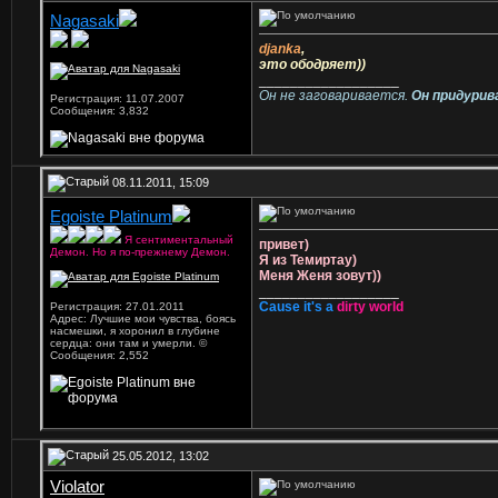
Nagasaki
Ветеран
djanka
,
это ободряет))
__________________
Он не заговаривается.
Он придурив
Регистрация: 11.07.2007
Сообщения: 3,832
08.11.2011, 15:09
Egoiste Platinum
Я сентиментальный
привет)
Демон. Но я по-прежнему Демон.
Я из Темиртау)
Меня Женя зовут))
__________________
Cause it's a
dirty world
Регистрация: 27.01.2011
Адрес: Лучшие мои чувства, боясь
насмешки, я хоронил в глубине
сердца: они там и умерли. ©
Сообщения: 2,552
25.05.2012, 13:02
Violator