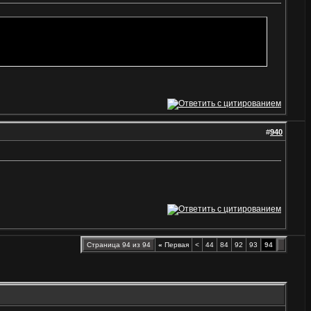
#
940
Страница 94 из 94
«
Первая
<
44
84
92
93
94