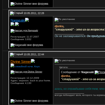
10.05.2011, 22:28
Nagasaki
Ветеран
djanka
,
"старушкой" - это из-за возраста?
__________________
Он не заговаривается.
Он придурив
Регистрация: 11.07.2007
Сообщения: 3,832
10.05.2011, 22:44
Divine Sinner
спокойной ночи, Коул.
Цитата:
Сообщение от
Nagasaki
djanka
,
Регистрация: 12.12.2009
"старушкой" - это из-за возра
Адрес: иерихон. back to your home.
Сообщения: 4,130
агась, но оправдываю себя тем, что 
__________________
всегда побеждает волк, которого ты кормиш