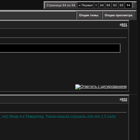
Страница 94 из 94
«
Первая
<
44
84
92
93
94
Опции темы
Опции просмотра
#
931
#
932
хд)) Живу я в Темиртау, Токов начала слушать где-то 1,5 года