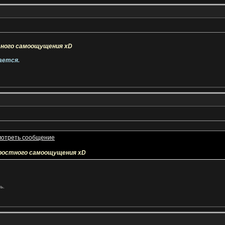
тного самоощущения xD
ается.
зростного самоощущения xD
ь.