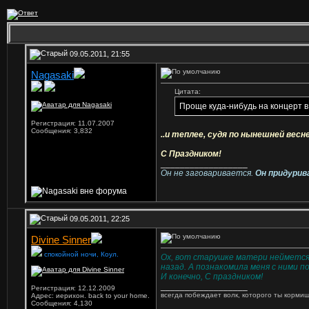
09.05.2011, 21:55
Nagasaki
Ветеран
Цитата:
Проще куда-нибудь на концерт в
Регистрация: 11.07.2007
Сообщения: 3,832
..и теплее, судя по нынешней весн
С Праздником!
__________________
Он не заговаривается.
Он придурив
09.05.2011, 22:25
Divine Sinner
спокойной ночи, Коул.
Ох, вот старушке матери неймется. 
назад. А познакомила меня с ними п
И конечно, С праздником!
__________________
Регистрация: 12.12.2009
всегда побеждает волк, которого ты кормиш
Адрес: иерихон. back to your home.
Сообщения: 4,130