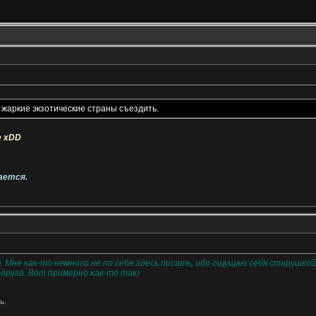
 жаркие экзотические страны съездить.
е xDD
ается.
Мне как-то немного не по себе здесь писать, ибо ощущаю себя старушкой, 
одруга. Вот примерно как-то так)
ь.