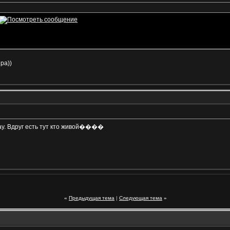
ра))
тау. Вдруг есть тут кто живой����
«
Предыдущая тема
|
Следующая тема
»