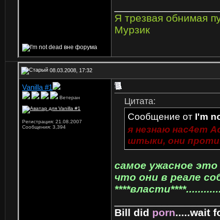
_________________
Я трезвая обнимая п
Мурзик
08.03.2008, 17:32
Vanilla #1
Ветеран
Цитата:
Сообщение от
I'm n
Регистрация: 21.08.2007
я незнаю нас4ет А
Сообщения: 3,394
штыки, они проти
самое ужасное это
что они в реале со
****власти****...........
_________________
Bill did
porn
.....wait fo