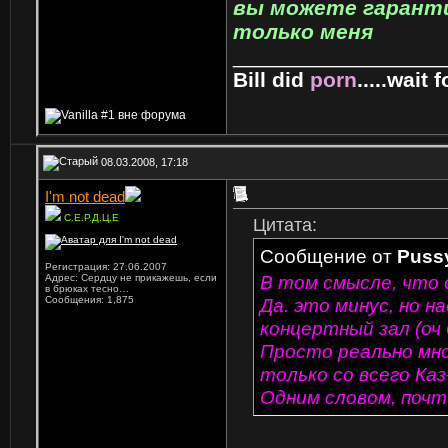
вы можете гарант
только меня
_________________
Bill did
porn
.....wait fo
08.03.2008, 17:18
I'm not dead
С.Е.Р.Д.Ц.Е
Цитата:
Сообщение от
Pussy
Регистрация: 27.06.2007
В том смысле, что 
Адрес: Сердцу не прикажешь, если
в брюках тесно…
Сообщения: 1,875
Да. это минус, но н
концертный зал (оч
Просто реально мно
только со всего Каз
Одним словом, почти