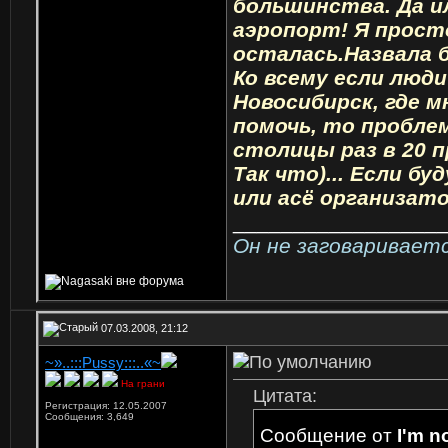
большинства. Да и
аэропорт! Я просто
осталась.Назвала 
Ко всему если люди
Новосибирск, где м
помочь, то пробле
столицы раз в 20 п
Так что)... Если б
или асё организат
_________________
Он не заговаривает
07.03.2008, 21:12
~»..:::Pussy:::..«~
На грани
Цитата:
Регистрация: 12.05.2007
Сообщения: 3,649
Сообщение от
I'm n