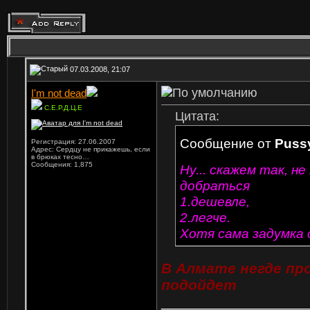
07.03.2008, 21:07
I'm not dead
С.Е.Р.Д.Ц.Е
Цитата:
Сообщение от
Pussy
Регистрация: 27.06.2007
Адрес: Сердцу не прикажешь, если
в брюках тесно…
Сообщения: 1,875
Ну... скажем так, 
добраться
1.дешевле,
2.легче.
Хотя сама задумка 
В Алмате негде пр
подойдет
_________________