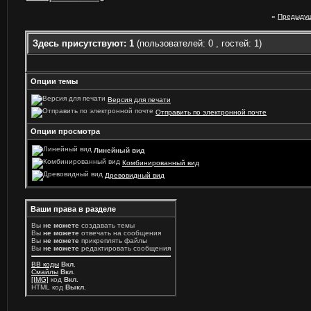
«
Предыдущ
Здесь присутствуют: 1
(пользователей: 0 , гостей: 1)
Опции темы
Версия для печати
Отправить по электронной почте
Опции просмотра
Линейный вид
Комбинированный вид
Древовидный вид
Ваши права в разделе
Вы
не можете
создавать темы
Вы
не можете
отвечать на сообщения
Вы
не можете
прикреплять файлы
Вы
не можете
редактировать сообщения
BB коды
Вкл.
Смайлы
Вкл.
[IMG]
код
Вкл.
HTML код
Выкл.