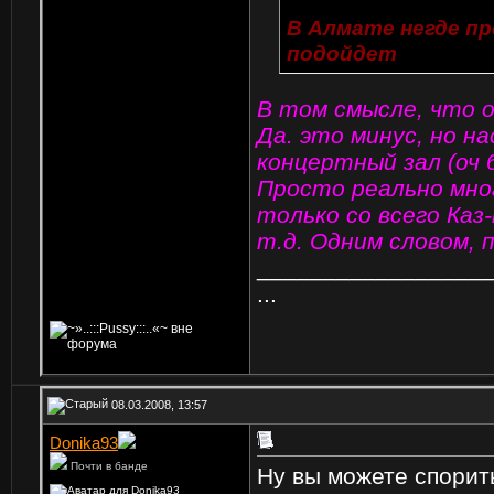
В Алмате негде п
подойдет
В том смысле, что 
Да. это минус, но н
концертный зал (оч 
Просто реально мног
только со всего Каз
т.д. Одним словом, п
_________________
...
08.03.2008, 13:57
Donika93
Почти в банде
Ну вы можете спорить