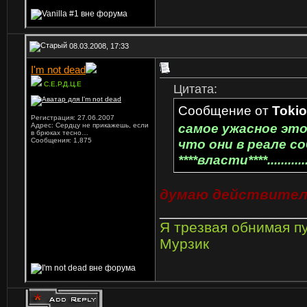
08.03.2008, 17:33
I'm not dead
С.Е.Р.Д.Ц.Е
Цитата:
Сообщение от
Toki
Регистрация: 27.06.2007
самое ужасное это
Адрес: Сердцу не прикажешь, если
в брюках тесно…
Сообщения: 1,875
что они в реале с
****власти****...........
думаю действител
_________________
Я трезвая обнимая п
Мурзик