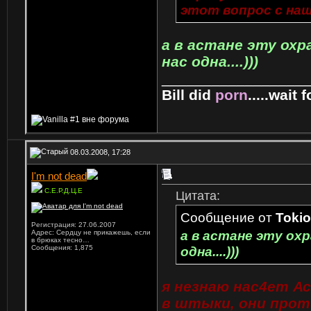
этот вопрос с на
а в астане эту ох
нас одна....)))
_________________
Bill did
porn
.....wait fo
08.03.2008, 17:28
I'm not dead
С.Е.Р.Д.Ц.Е
Цитата:
Сообщение от
Toki
Регистрация: 27.06.2007
а в астане эту ох
Адрес: Сердцу не прикажешь, если
в брюках тесно…
Сообщения: 1,875
одна....)))
я незнаю нас4ет А
в штыки, они прот