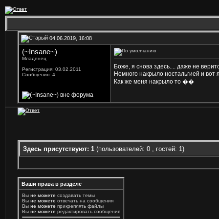
04.06.2019, 16:08
(~Insane~)
Младенец
Боже, я снова здесь.... даже не вер
Регистрация: 03.02.2011
Немного накрыло ностальгией и вот я
Сообщения: 4
Как же меня накрыло то ��
Здесь присутствуют: 1
(пользователей: 0 , гостей: 1)
Ваши права в разделе
Вы
не можете
создавать темы
Вы
не можете
отвечать на сообщения
Вы
не можете
прикреплять файлы
Вы
не можете
редактировать сообщения