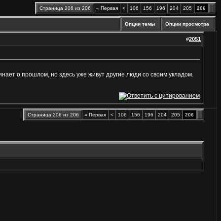
Страница 206 из 206
«
Первая
<
106
156
196
204
205
206
Опции темы
Опции просмотра
#
2051
минает о прошлом, но здесь уже живут другие люди со своим укладом.
Страница 206 из 206
«
Первая
<
106
156
196
204
205
206