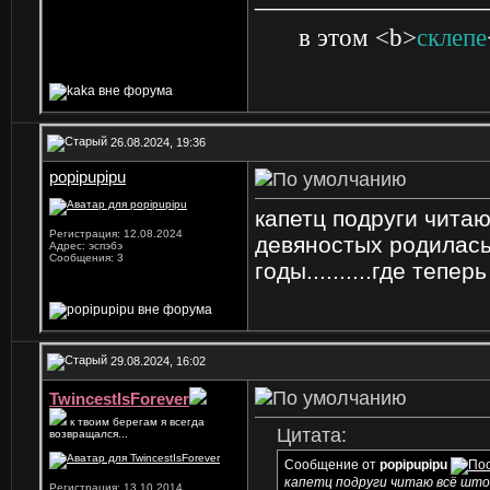
в этом <b>
склепе
26.08.2024, 19:36
popipupipu
капетц подруги читаю
Регистрация: 12.08.2024
девяностых родилась
Адрес: эспэбэ
Сообщения: 3
годы..........где тепе
29.08.2024, 16:02
TwincestIsForever
к твоим берегам я всегда
Цитата:
возвращался...
Сообщение от
popipupipu
капетц подруги читаю всё што 
Регистрация: 13.10.2014