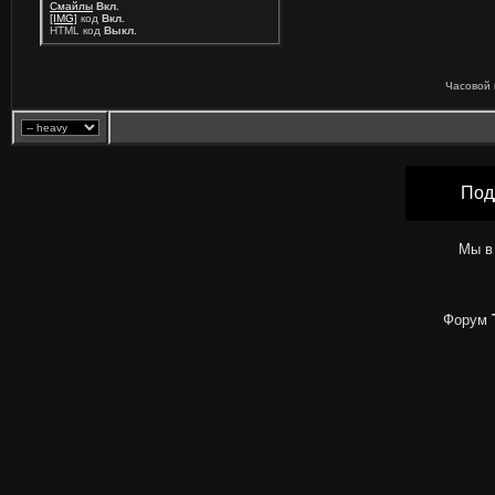
Смайлы
Вкл.
[IMG]
код
Вкл.
HTML код
Выкл.
Часовой 
Под
Мы в
Форум