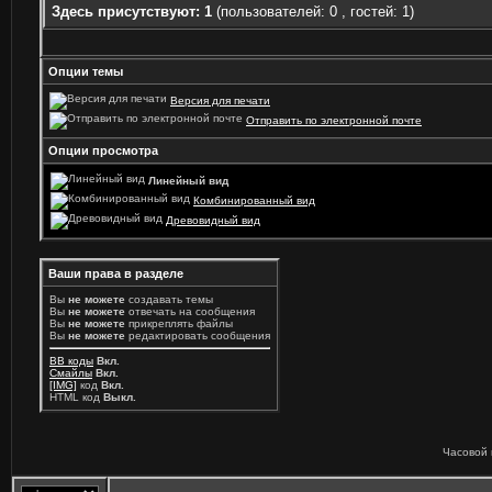
Здесь присутствуют: 1
(пользователей: 0 , гостей: 1)
Опции темы
Версия для печати
Отправить по электронной почте
Опции просмотра
Линейный вид
Комбинированный вид
Древовидный вид
Ваши права в разделе
Вы
не можете
создавать темы
Вы
не можете
отвечать на сообщения
Вы
не можете
прикреплять файлы
Вы
не можете
редактировать сообщения
BB коды
Вкл.
Смайлы
Вкл.
[IMG]
код
Вкл.
HTML код
Выкл.
Часовой 