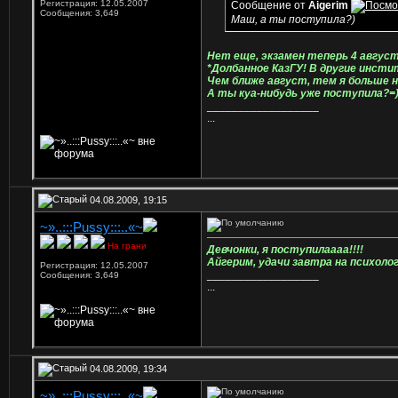
Регистрация: 12.05.2007
Сообщение от
Aigerim
Сообщения: 3,649
Маш, а ты поступила?)
Нет еще, экзамен теперь 4 авгус
*Долбанное КазГУ! В другие инс
Чем ближе август, тем я больше 
А ты куа-нибудь уже поступила?=
__________________
...
04.08.2009, 19:15
~»..:::Pussy:::..«~
На грани
Девчонки, я поступилаааа!!!!
Айгерим, удачи завтра на психоло
Регистрация: 12.05.2007
__________________
Сообщения: 3,649
...
04.08.2009, 19:34
~»..:::Pussy:::..«~