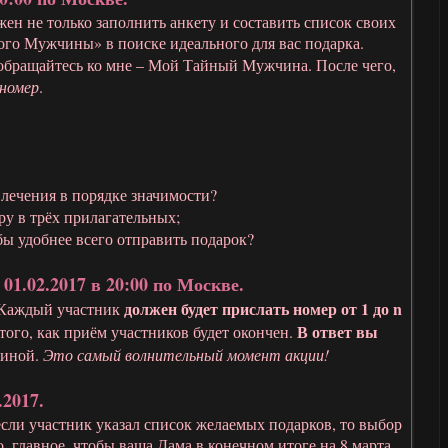
ен не только заполнить анкету и составить список своих
ного Мужчины» в поиске идеального для вас подарка.
 обращайтесь ко мне – Мой Тайный Мужчина. После чего,
 номер
.
влечения в порядке значимости?
у в трёх прилагательных;
ы удобнее всего отправить подарок?
 01.02.2017 в 20:00 по Москве.
должен будет прислать номер от 1 до n
. Каждый участник
В ответ вы
 того, как приём участников будет окончен.
чиной.
Это самый волнительный момент акции!
.2017.
если участник указал список желаемых подарков, то выбор
о, главное, чтобы ваша Дама в конечном итоге на 8 марта