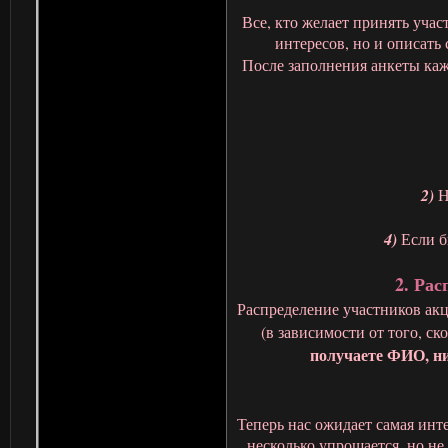
Все, кто желает принять учас
интересов, но и описать
После заполнения анкеты ка
2)
Н
4)
Если б
2. Рас
Распределение участников ак
(в зависимости от того, с
получаете ФИО, н
Теперь нас ожидает самая инт
несколько упрощается, но не