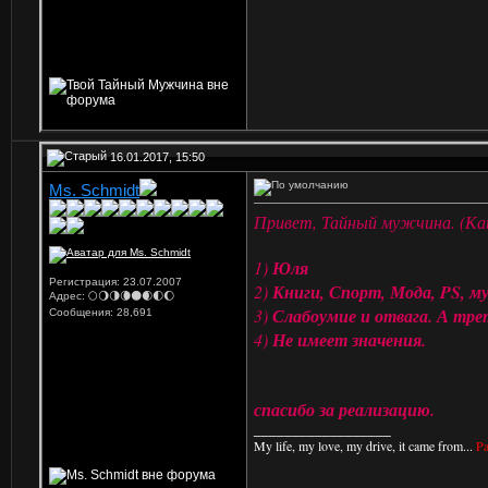
16.01.2017, 15:50
Ms. Schmidt
Привет, Тайный мужчина. (Как
1)
Юля
Регистрация: 23.07.2007
2)
Книги, Спорт, Мода, PS, му
Адрес: 🌕🌖🌗🌘🌑🌒🌓🌔
3)
Слабоумие и отвага. А тре
Сообщения: 28,691
4)
Не имеет значения.
спасибо за реализацию.
__________________
My life, my love, my drive, it came from...
Pa