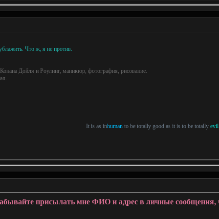
блажить. Что ж, я не против.
 Конана Дойля и Роулинг, маникюр, фотография, рисование.
ая.
It is as in
human
to be totally good as it is to be totally
evil
абывайте присылать мне ФИО и адрес в личные сообщения,