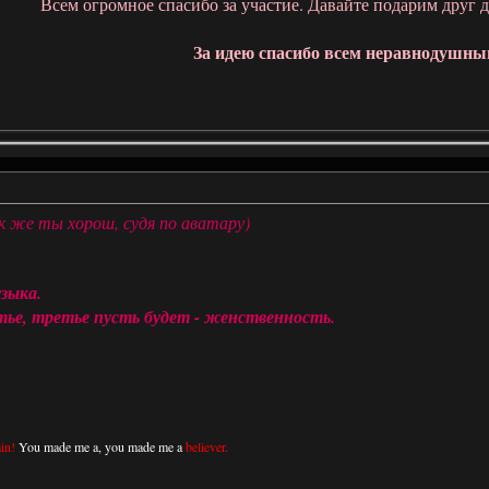
Всем огромное спасибо за участие. Давайте подарим друг 
За идею спасибо всем неравнодушны
 же ты хорош, судя по аватару)
зыка.
тье, третье пусть будет - женственность.
in!
You made me a, you made me a
believer.