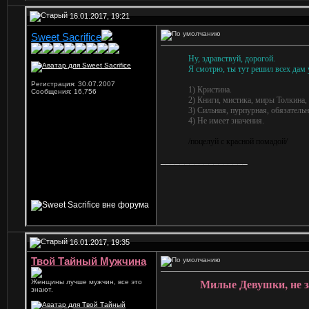
16.01.2017, 19:21
Sweet Sacrifice
Ну, здравствуй, дорогой.
Я смотрю, ты тут решил всех дам у
Регистрация: 30.07.2007
1) Кристина.
Сообщения: 16,756
2) Книги, мистика, миры Толкина,
3) Сильная, пурпурная, обязательн
4) Не имеет значения.
/поцелуй с красной помадой/
__________________
16.01.2017, 19:35
Твой Тайный Мужчина
Милые Девушки, не з
Женщины лучше мужчин, все это
знают.