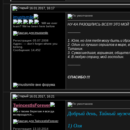
16.01.2017, 16:17
imustsmile
...
Will we ever
НУ-КА РАЗОШЛИСЬ ВСЕ!!!! ЭТО МО
learn? We've been here before
-----------
1. Юля, но для тебя могу быть и Ирэ
Регистрация: 05.07.2008
Адрес: — don't forget where you
2. Один из лучших сериалов в мире,
belong.
Титаник.
Сообщения: 14,452
3. Сумасшедшая, взрывная, общител
4. В любую страну, мой господин.
-----------
СПАСИБО !!!
16.01.2017, 16:21
TwincestIsForever
к твоим берегам я всегда
Добрый день, Тайный мужч
возвращался...
1) Оля
Регистрация: 13.10.2014