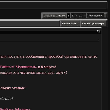
Страница 1 из 36
1
2
3
11
>
Последняя
»
Опции темы
Опции просмотра
#
1
али поступать сообщения с просьбой организовать нечто
Тайным Мужчиной»
к 8 марта!
подарим эти частички магии друг другу!
ольких этапов:
едения!
20:00 по Москве.