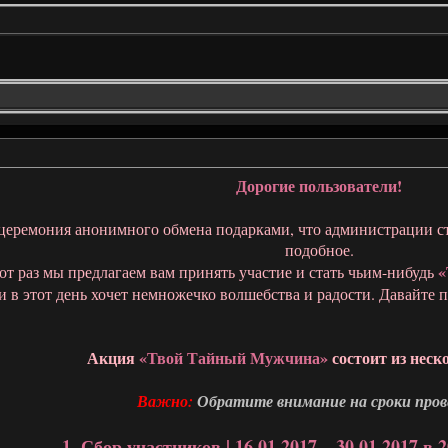
Дорогие пользователи!
церемония анонимного обмена подарками, что администрации ст
подобное.
«
от раз мы предлагаем вам принять участие и стать чьим-нибудь
 в этот день хочет немножечко волшебства и радости. Давайте 
Акция
«Твой Тайный Мужчина»
состоит из неск
Важно:
Обратите внимание на сроки пров
1. Сбор участников | 16.01.2017 – 30.01.2017 в 