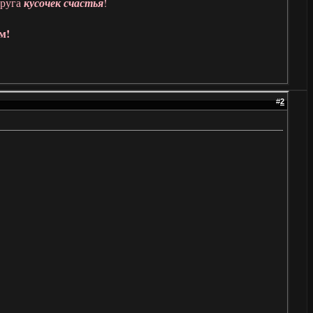
друга
кусочек счастья
!
м!
#
2