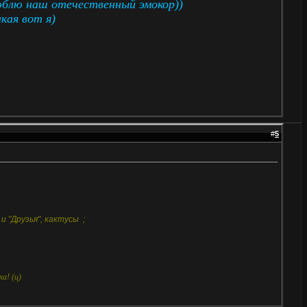
люблю наш отечественный эмокор))
кая вот я)
#
5
 и "Друзья", кактусы
;
а! (ц)