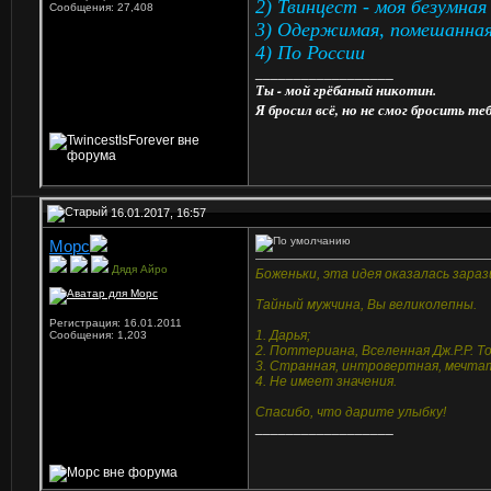
2) Твинцест - моя безумна
Сообщения: 27,408
3) Одержимая, помешанная 
4) По России
__________________
Ты - мой грёбаный никотин.
Я бросил всё, но не смог бросить теб
16.01.2017, 16:57
Морс
Дядя Айро
Боженьки, эта идея оказалась зара
Тайный мужчина, Вы великолепны.
Регистрация: 16.01.2011
1. Дарья;
Сообщения: 1,203
2. Поттериана, Вселенная Дж.Р.Р. Т
3. Странная, интровертная, мечта
4. Не имеет значения.
Спасибо, что дарите улыбку!
__________________