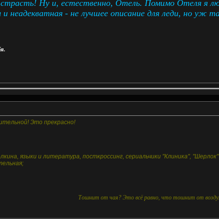
я страсть! Ну и, естественно, Отель. Помимо Отеля я 
и неадекватная - не лучшее описание для леди, но уж та
я.
зительной! Это прекрасно!
олкина, языки и литература, посткроссинг, сериальчики "Клиника", "Шерлок"
тельная;
Тошнит от чая? Это всё равно, что тошнит от воздух