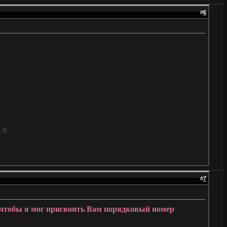
#
6
. ©
#
7
 чтобы я мог присвоить Вам порядковый номер