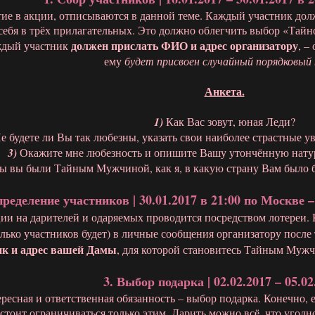
тие в акции, отписываются в данной теме. Каждый участник долж
 себя в трёх прилагательных. Это должно облегчить выбор «Тай
должен прислать ФИО и адрес организатору
ждый участник
, –
ему
будет присвоен случайный порядковый
Анкета.
1)
Как Вас зовут, юная Леди?
е будете ли Вы так любезны, указать свои наиболее страстные у
3)
Окажите мне любезность и опишите Вашу утончённую натур
ы вы были Тайным Мужчиной, как я, в какую страну Вам было б
пределение участников | 30.01.2017 в 21:00 по Москве –
ции на дарителей и одаряемых проводится посредством лотереи
колько участников будет) в личные сообщения организатору после
ик и адрес вашей Дамы
, для которой становитесь Тайным Муж
3. Выбор подарка | 02.02.2017 – 05.02
ересная и ответственная обязанность – выбор подарка. Конечно, 
 стоит ограничиваться только этим. Дарить можно всё, что угодн