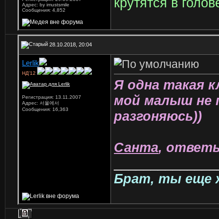
крутятся в голо
Адрес: by imustsmile
Сообщения: 4,852
28.10.2018, 20:04
Lerlik
НД'12
Я одна такая 
мой малыш не 
Регистрация: 13.11.2007
Адрес: 서울에서
Сообщения: 16,363
разгоняюсь))
Санта
, ответь
______________
Брат, ты еще 