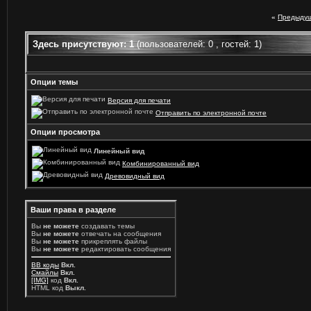
«
Предыдущ
Здесь присутствуют: 1
(пользователей: 0 , гостей: 1)
Опции темы
Версия для печати
Отправить по электронной почте
Опции просмотра
Линейный вид
Комбинированный вид
Древовидный вид
Ваши права в разделе
Вы
не можете
создавать темы
Вы
не можете
отвечать на сообщения
Вы
не можете
прикреплять файлы
Вы
не можете
редактировать сообщения
BB коды
Вкл.
Смайлы
Вкл.
[IMG]
код
Вкл.
HTML код
Выкл.