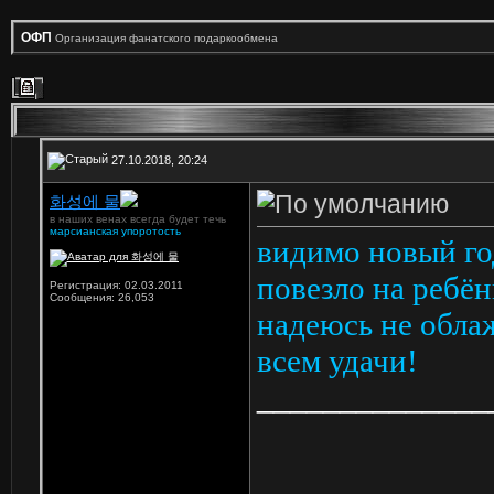
ОФП
Организация фанатского подаркообмена
27.10.2018, 20:24
화성에 물
в наших венах всегда будет течь
марсианская упоротость
видимо новый го
повезло на ребён
Регистрация: 02.03.2011
Сообщения: 26,053
надеюсь не обла
всем удачи!
______________