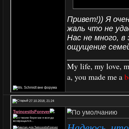
Привет!)) Я оче
жаль что не уда
Нас не много, в
ощущение семе
______________
My life, my love, m
a, you made me a
b
27.10.2018, 21:24
TwincestIsForever
к твоим берегам я всегда
возвращался...
Надеюсь, что