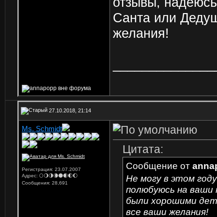
отзывы, надеюсь
Санта или Деду
желания!
______________
27.10.2018, 21:14
Ms. Schmidt
Цитата:
Сообщение от
anna
Регистрация: 23.07.2007
Адрес: 🌕🌖🌗🌘🌑🌒🌓🌔
Не могу в этом год
Сообщения: 28,691
полюбуюсь на ваши 
были хорошими дет
все ваши желания!