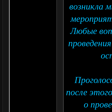
возникла м
мероприят
Любые воп
проведени
ос
Проголос
после этог
о пров