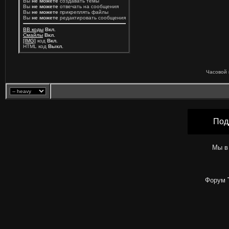
Вы
не можете
создавать темы
Вы
не можете
отвечать на сообщения
Вы
не можете
прикреплять файлы
Вы
не можете
редактировать сообщения
BB коды
Вкл.
Смайлы
Вкл.
[IMG]
код
Вкл.
HTML код
Выкл.
Часовой 
Под
Мы в
Форум