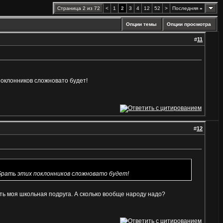
Страница 2 из 72
<
1
2
3
4
12
52
>
Последняя
»
Опции темы
Опции просмотра
#
11
поклонников сложновато будет!
#
12
брать этих поклонников сложновато будет!
сть моя школьная подруга. А сколько вообще народу надо?