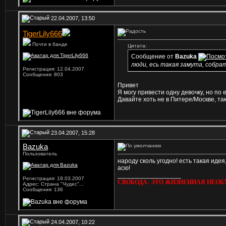
22.04.2007, 13:50
TigerLily666
Почти в банде
Цитата:
Сообщение от
Bazuka
люди, есь такая замута, собрат
Регистрация: 12.04.2007
Сообщения: 803
Привет
Я могу привести одну девочку, но по 
Давайте хоть не в Питере/Москве, так
23.04.2007, 15:28
Bazuka
Пользователь
народу сколь угодно! есть такая иде
асю!
__________________
Регистрация: 19.03.2007
СВОБОДА- ЭТО ЖИЗНЕННАЯ НЕОБ
Адрес: Страна "Чудес"...
Сообщения: 136
24.04.2007, 10:22