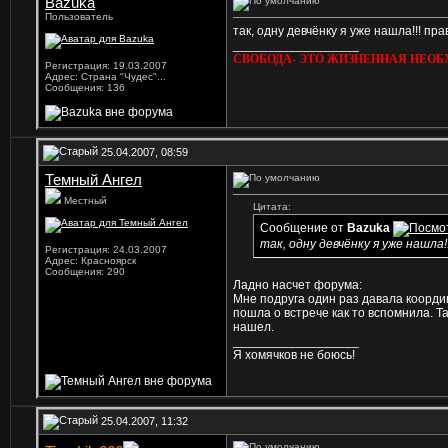
Bazuka
Пользователь
так, одну девчёнку я уже нашла!!! пра
__________________
СВОБОДА- ЭТО ЖИЗНЕННАЯ НЕОБ
Регистрация: 19.03.2007
Адрес: Страна "Чудес"...
Сообщения: 136
25.04.2007, 08:59
Темный Ангел
Местный
Цитата:
Сообщение от
Bazuka
так, одну девчёнку я уже нашла!
Регистрация: 24.03.2007
Адрес: Красноярск
Сообщения: 290
Ладно насчет форума:
Мне подруга один раз давала координ
пошла о встрече как то вспомнила. Т
нашел.
__________________
Я хомячков не боюсь!
25.04.2007, 11:32