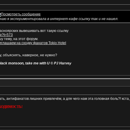
наю я экспериментировала в интернет-кафе ссылку так и не нашел.
красноярских вывешивать вот такую ссылку
hp?t=573
шу тему, на этот форум.
глашаем на сходку фанатов Tokio Hotel
у, объяснять, наверное, не нужно?
big black monsoon, take me with U © PJ Harvey
ь, антифанатов лишних привлечём, а для чего нам эта головная боль?! кста,
ХОДИМОСТЬ!