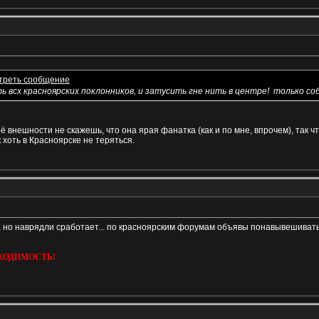
ь всх красноярских поклонников, и затусить гне нить в центре!
только со
её внешности не скажешь, что она ярая фанатка (как и по мне, впрочем), так ч
 хоть в Красноярске не теряться.
я, но наврядли сработает... по красноярским форумам объявы понавывешивать
ХОДИМОСТЬ!