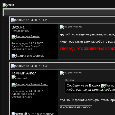
12.04.2007, 14:25
Bazuka
Пользователь
круто!!!
но я ещё не уверена, что пое
люди, есь такая замута, собрать всх 
Регистрация: 19.03.2007
__________________
Адрес: Страна "Чудес"...
СВОБОДА- ЭТО ЖИЗНЕННАЯ НЕОБ
Сообщения: 136
18.04.2007, 14:48
Темный Ангел
Местный
Цитата:
Сообщение от
Bazuka
люди, есь такая замута, собрат
Регистрация: 24.03.2007
Адрес: Красноярск
Сообщения: 290
Угу! Наши фанаты антифанатами припл
__________________
Я хомячков не боюсь!