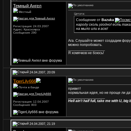
Темный Ангел
Местный
Цитата:
Сообщение от
Bazuka
народу сколь угодно! есть так
Регистрация: 24.03.2007
на мыло или в асю!
Адрес: Красноярск
Сообщения: 290
Ага. Слушайте может создадим форум 
можно попробовать.
__________________
Я хомячков не боюсь!
24.04.2007, 20:09
TigerLily666
Почти в банде
привет!
нормальная идея, но не проще ли дат
__________________
Hell ain't half full, take me with U, 
Регистрация: 12.04.2007
Сообщения: 803
24.04.2007, 21:19