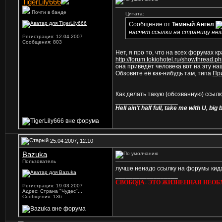
TigerLily666
Почти в банде
Цитата:
Сообщение от
Темный Ангел
насчет ссылки на страницу нез
Регистрация: 12.04.2007
Сообщения: 803
Нет, я про то, что на всех форумах 
http://forum.tokiohotel.ru/showthread.p
она приведёт человека вот на эту на
Обзовите её как-нибудь там, типа
При
Как делать такую (обозванную) ссылк
__________________
Hell ain't half full, take me with U, 
25.04.2007, 12:10
Bazuka
Пользователь
лучше ненадо ссылку на форумы кидат
__________________
СВОБОДА- ЭТО ЖИЗНЕННАЯ НЕОБ
Регистрация: 19.03.2007
Адрес: Страна "Чудес"...
Сообщения: 136