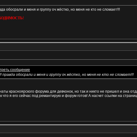
вда обосрали и меня и группу оч жёстко, но меня не кто не сломает!!!
ХОДИМОСТЬ!
!! правда обосрали и меня и группу оч жёстко, но меня не кто не сломает!!!
аты красноярского форума для девчонок, но так и никто не пришел и она отдал
ак что я его сейчас под ремантирую и форум готов! А насчет ссылки на стран