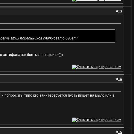
#
13
брать этих поклонников сложновато будет!
то антифанатов бояться не стоит =)))
#
14
 и попросить, типо кто заинтересуется пусть пишет на мыло или в
#
15