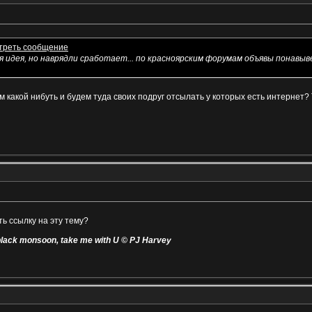
ая идея, но наврядли сработает... по красноярским форумам объявы пона
какой нибуть и будем туда своих подруг отсылать у которых есть интернет? 
ь ссылку на эту тему?
big black monsoon, take me with U © PJ Harvey