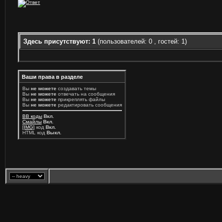
Здесь присутствуют: 1
(пользователей: 0 , гостей: 1)
Ваши права в разделе
Вы
не можете
создавать темы
Вы
не можете
отвечать на сообщения
Вы
не можете
прикреплять файлы
Вы
не можете
редактировать сообщения
BB коды
Вкл.
Смайлы
Вкл.
[IMG]
код
Вкл.
HTML код
Выкл.