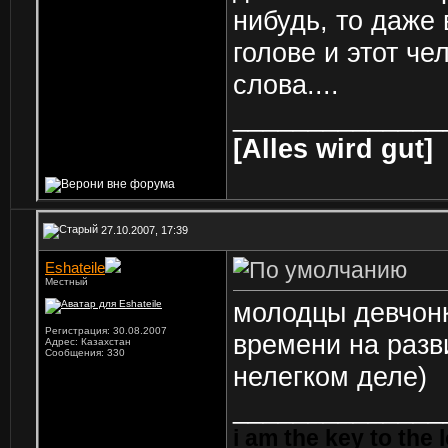
нибудь, то даже 
голове и этот че
слова....
______________
[Alles wird gut]
27.10.2007, 17:39
Eshateile
Местный
молодцы девчонк
Регистрация: 30.08.2007
времени на разв
Адрес: Казахстан
Сообщения: 330
нелегком деле)
______________
i am the key to the