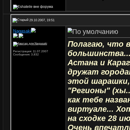
29.10.2007, 19:51
Nagasaki
Ветеран
Полагаю, что 
большинства...
Регистрация: 11.07.2007
Сообщения: 3,832
Астана и Кара
дружат городам
этой шарашки
"Регионы" (хы.
как тебе назван
виртуале... Хо
на сходке 28 и
Очень впечатл