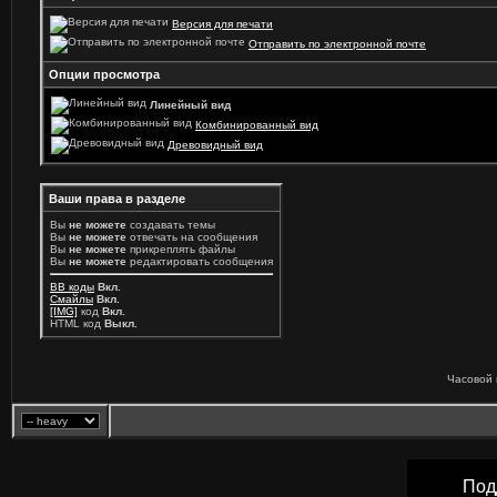
Версия для печати
Отправить по электронной почте
Опции просмотра
Линейный вид
Комбинированный вид
Древовидный вид
Ваши права в разделе
Вы
не можете
создавать темы
Вы
не можете
отвечать на сообщения
Вы
не можете
прикреплять файлы
Вы
не можете
редактировать сообщения
BB коды
Вкл.
Смайлы
Вкл.
[IMG]
код
Вкл.
HTML код
Выкл.
Часовой 
Под