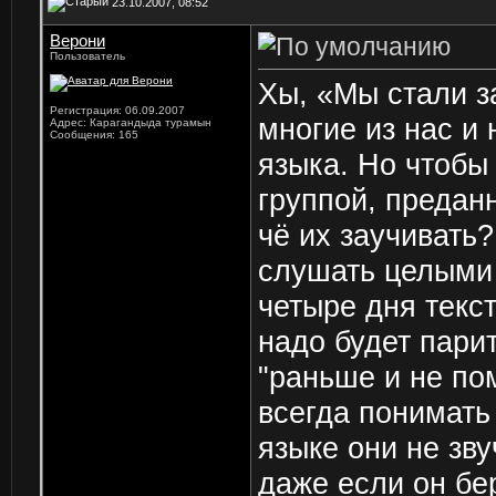
23.10.2007, 08:52
Верони
Пользователь
Хы, «Мы стали з
Регистрация: 06.09.2007
многие из нас и
Адрес: Карагандыда турамын
Сообщения: 165
языка. Но чтобы
группой, предан
чё их заучивать
слушать целыми 
четыре дня текст
надо будет парить
"раньше и не по
всегда понимать
языке они не звуч
даже если он бе