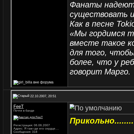
Фанаты надеютс
существовать и 
Как в песне Toki
«Мы гордимся т
вместе такое к
для того, чтоб
более, что у ре
говорит Марго.
22.10.2007, 20:51
FeeT
Почти в банде
Прикольно...........
Регистрация: 06.06.2007
Адрес: Я там где его сердце....
Сообщения: 318