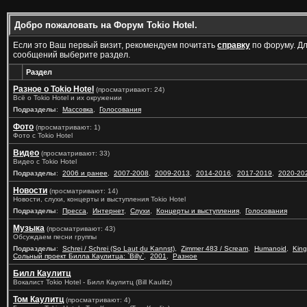
Добро пожаловать на Форум Tokio Hotel.
Если это Ваш первый визит, рекомендуем почитать
справку
по форуму. Д
сообщений выберите раздел.
Раздел
Разное о Tokio Hotel
(просматривают: 24)
Всё о Tokio Hotel и их окружении
Подразделы
:
Массовка
,
Голосования
Фото
(просматривают: 1)
Фото с Tokio Hotel
Видео
(просматривают: 33)
Видео с Tokio Hotel
Подразделы
:
2006 и ранее
,
2007-2008
,
2009-2013
,
2014-2016
,
2017-2019
,
2020-20
Новости
(просматривают: 14)
Новости, слухи, концерты и выступления Tokio Hotel
Подразделы
:
Пресса
,
Интернет
,
Слухи
,
Концерты и выступления
,
Голосования
Музыка
(просматривают: 43)
Обсуждаем песни группы
Подразделы
:
Schrei / Schrei (So Laut du Kannst)
,
Zimmer 483 / Scream
,
Humanoid
,
King
Сольный проект Билла Каулитца: `Billy`
,
2001
,
Разное
Билл Каулитц
Вокалист Tokio Hotel - Билл Каулитц (Bill Kaulitz)
Том Каулитц
(просматривают: 4)