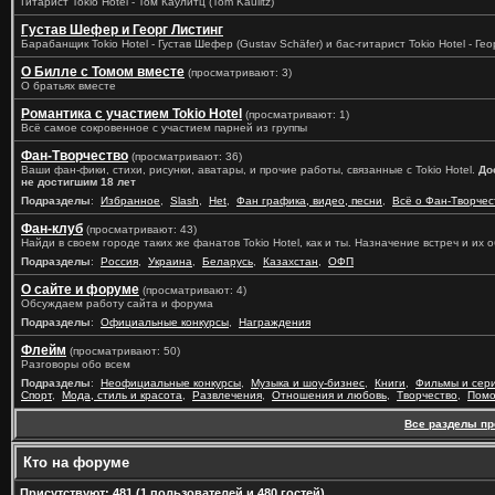
Гитарист Tokio Hotel - Том Каулитц (Tom Kaulitz)
Густав Шефер и Георг Листинг
Барабанщик Tokio Hotel - Густав Шефер (Gustav Schäfer) и бас-гитарист Tokio Hotel - Геор
О Билле с Томом вместе
(просматривают: 3)
О братьях вместе
Романтика с участием Tokio Hotel
(просматривают: 1)
Всё самое сокровенное с участием парней из группы
Фан-Творчество
(просматривают: 36)
Ваши фан-фики, стихи, рисунки, аватары, и прочие работы, связанные с Tokio Hotel.
До
не достигшим 18 лет
Подразделы
:
Избранное
,
Slash
,
Het
,
Фан графика, видео, песни
,
Всё о Фан-Творчес
Фан-клуб
(просматривают: 43)
Найди в своем городе таких же фанатов Tokio Hotel, как и ты. Назначение встреч и их
Подразделы
:
Россия
,
Украина
,
Беларусь
,
Казахстан
,
ОФП
О сайте и форуме
(просматривают: 4)
Обсуждаем работу сайта и форума
Подразделы
:
Официальные конкурсы
,
Награждения
Флейм
(просматривают: 50)
Разговоры обо всем
Подразделы
:
Неофициальные конкурсы
,
Музыка и шоу-бизнес
,
Книги
,
Фильмы и сер
Спорт
,
Мода, стиль и красота
,
Развлечения
,
Отношения и любовь
,
Творчество
,
Помо
Все разделы п
Кто на форуме
Присутствуют
: 481 (1 пользователей и 480 гостей)