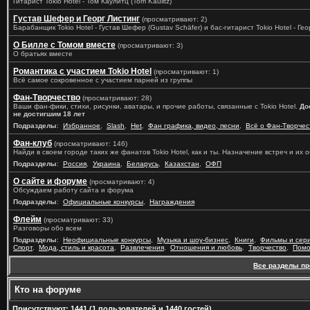
Гитарист Tokio Hotel - Том Каулитц (Tom Kaulitz)
Густав Шефер и Георг Листинг
(просматривают: 2)
Барабанщик Tokio Hotel - Густав Шефер (Gustav Schäfer) и бас-гитарист Tokio Hotel - Геор
О Билле с Томом вместе
(просматривают: 3)
О братьях вместе
Романтика с участием Tokio Hotel
(просматривают: 1)
Всё самое сокровенное с участием парней из группы
Фан-Творчество
(просматривают: 28)
Ваши фан-фики, стихи, рисунки, аватары, и прочие работы, связанные с Tokio Hotel.
До
не достигшим 18 лет
Подразделы
:
Избранное
,
Slash
,
Het
,
Фан графика, видео, песни
,
Всё о Фан-Творчес
Фан-клуб
(просматривают: 146)
Найди в своем городе таких же фанатов Tokio Hotel, как и ты. Назначение встреч и их
Подразделы
:
Россия
,
Украина
,
Беларусь
,
Казахстан
,
ОФП
О сайте и форуме
(просматривают: 4)
Обсуждаем работу сайта и форума
Подразделы
:
Официальные конкурсы
,
Награждения
Флейм
(просматривают: 33)
Разговоры обо всем
Подразделы
:
Неофициальные конкурсы
,
Музыка и шоу-бизнес
,
Книги
,
Фильмы и сер
Спорт
,
Мода, стиль и красота
,
Развлечения
,
Отношения и любовь
,
Творчество
,
Помо
Все разделы п
Кто на форуме
Присутствуют
: 1441 (1 пользователей и 1440 гостей)