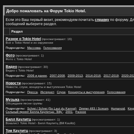
Добро пожаловать на Форум Tokio Hotel.
Если это Ваш первый визит, рекомендуем почитать
справку
по форуму. Д
сообщений выберите раздел.
Раздел
Разное о Tokio Hotel
(просматривают: 16)
Всё о Tokio Hotel и их окружении
Подразделы
:
Массовка
,
Голосования
Фото
(просматривают: 1)
Фото с Tokio Hotel
Видео
(просматривают: 30)
Видео с Tokio Hotel
Подразделы
:
2006 и ранее
,
2007-2008
,
2009-2013
,
2014-2016
,
2017-2019
,
2020-20
Новости
(просматривают: 15)
Новости, слухи, концерты и выступления Tokio Hotel
Подразделы
:
Пресса
,
Интернет
,
Слухи
,
Концерты и выступления
,
Голосования
Музыка
(просматривают: 41)
Обсуждаем песни группы
Подразделы
:
Schrei / Schrei (So Laut du Kannst)
,
Zimmer 483 / Scream
,
Humanoid
,
King
Сольный проект Билла Каулитца: `Billy`
,
2001
,
Разное
Билл Каулитц
(просматривают: 1)
Вокалист Tokio Hotel - Билл Каулитц (Bill Kaulitz)
Том Каулитц
(просматривают: 3)