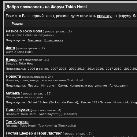
Добро пожаловать на Форум Tokio Hotel.
Если это Ваш первый визит, рекомендуем почитать
справку
по форуму. Д
Раздел
Разное о Tokio Hotel
(просматривают: 9)
Всё о Tokio Hotel и их окружении
Подразделы
:
Массовка
,
Голосования
Фото
(просматривают: 2)
Фото с Tokio Hotel
Видео
(просматривают: 31)
Видео с Tokio Hotel
Подразделы
:
2006 и ранее
,
2007-2008
,
2009-2013
,
2014-2016
,
2017-2019
,
2020-20
Новости
(просматривают: 24)
Новости, слухи, концерты и выступления Tokio Hotel
Подразделы
:
Пресса
,
Интернет
,
Слухи
,
Концерты и выступления
,
Голосования
Музыка
(просматривают: 39)
Обсуждаем песни группы
Подразделы
:
Schrei / Schrei (So Laut du Kannst)
,
Zimmer 483 / Scream
,
Humanoid
,
King
Билл Каулитц
(просматривают: 4)
Вокалист Tokio Hotel - Билл Каулитц (Bill Kaulitz)
Том Каулитц
Гитарист Tokio Hotel - Том Каулитц (Tom Kaulitz)
Густав Шефер и Георг Листинг
(просматривают: 2)