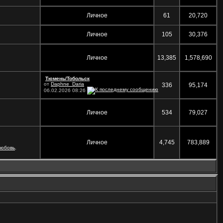
Личное
61
20,720
Личное
105
30,376
Личное
13,385
1,578,690
Тюмень/Тобольск
от
Daphne_Daria
336
95,174
06.02.2026
08:26
Личное
534
79,027
Личное
4,745
783,889
любовь
,