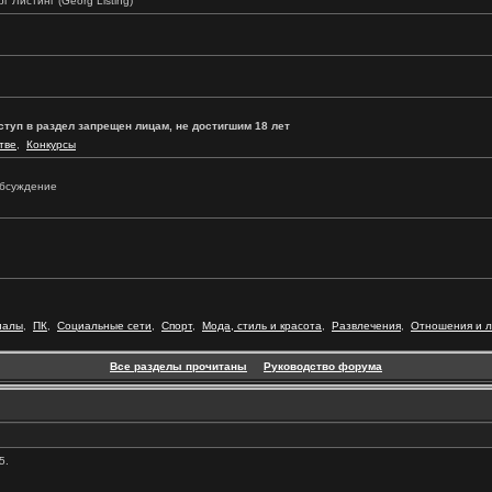
г Листинг (Georg Listing)
ступ в раздел запрещен лицам, не достигшим 18 лет
тве
,
Конкурсы
 обсуждение
иалы
,
ПК
,
Социальные сети
,
Спорт
,
Мода, стиль и красота
,
Развлечения
,
Отношения и 
Все разделы прочитаны
Руководство форума
5.