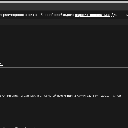
ля размещения своих сообщений необходимо
зарегистрироваться
. Для прос
23
s Of Suburbia
,
Dream Machine
,
Сольный проект Билла Каулитца: `Billy`
,
2001
,
Разное