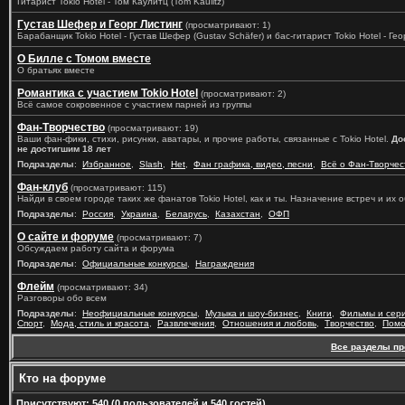
Гитарист Tokio Hotel - Том Каулитц (Tom Kaulitz)
Густав Шефер и Георг Листинг
(просматривают: 1)
Барабанщик Tokio Hotel - Густав Шефер (Gustav Schäfer) и бас-гитарист Tokio Hotel - Геор
О Билле с Томом вместе
О братьях вместе
Романтика с участием Tokio Hotel
(просматривают: 2)
Всё самое сокровенное с участием парней из группы
Фан-Творчество
(просматривают: 19)
Ваши фан-фики, стихи, рисунки, аватары, и прочие работы, связанные с Tokio Hotel.
До
не достигшим 18 лет
Подразделы
:
Избранное
,
Slash
,
Het
,
Фан графика, видео, песни
,
Всё о Фан-Творчес
Фан-клуб
(просматривают: 115)
Найди в своем городе таких же фанатов Tokio Hotel, как и ты. Назначение встреч и их
Подразделы
:
Россия
,
Украина
,
Беларусь
,
Казахстан
,
ОФП
О сайте и форуме
(просматривают: 7)
Обсуждаем работу сайта и форума
Подразделы
:
Официальные конкурсы
,
Награждения
Флейм
(просматривают: 34)
Разговоры обо всем
Подразделы
:
Неофициальные конкурсы
,
Музыка и шоу-бизнес
,
Книги
,
Фильмы и сер
Спорт
,
Мода, стиль и красота
,
Развлечения
,
Отношения и любовь
,
Творчество
,
Помо
Все разделы п
Кто на форуме
Присутствуют
: 540 (0 пользователей и 540 гостей)