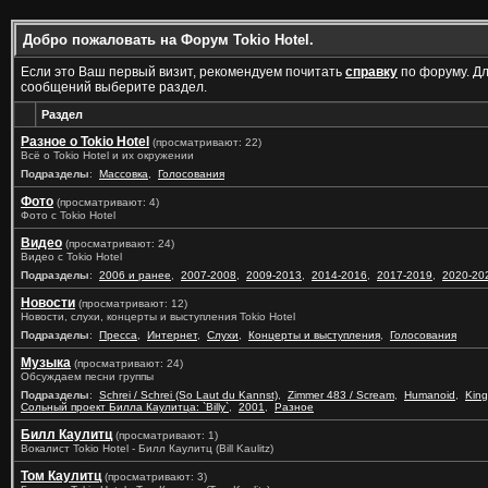
Добро пожаловать на Форум Tokio Hotel.
Если это Ваш первый визит, рекомендуем почитать
справку
по форуму. Д
сообщений выберите раздел.
Раздел
Разное о Tokio Hotel
(просматривают: 22)
Всё о Tokio Hotel и их окружении
Подразделы
:
Массовка
,
Голосования
Фото
(просматривают: 4)
Фото с Tokio Hotel
Видео
(просматривают: 24)
Видео с Tokio Hotel
Подразделы
:
2006 и ранее
,
2007-2008
,
2009-2013
,
2014-2016
,
2017-2019
,
2020-20
Новости
(просматривают: 12)
Новости, слухи, концерты и выступления Tokio Hotel
Подразделы
:
Пресса
,
Интернет
,
Слухи
,
Концерты и выступления
,
Голосования
Музыка
(просматривают: 24)
Обсуждаем песни группы
Подразделы
:
Schrei / Schrei (So Laut du Kannst)
,
Zimmer 483 / Scream
,
Humanoid
,
King
Сольный проект Билла Каулитца: `Billy`
,
2001
,
Разное
Билл Каулитц
(просматривают: 1)
Вокалист Tokio Hotel - Билл Каулитц (Bill Kaulitz)
Том Каулитц
(просматривают: 3)