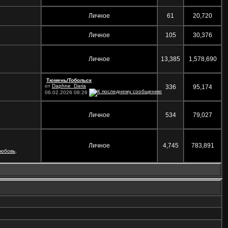
Личное
61
20,720
Личное
105
30,376
Личное
13,385
1,578,690
Тюмень/Тобольск
от
Daphne_Daria
336
95,174
06.02.2026
08:26
Личное
534
79,027
Личное
4,745
783,891
любовь
,