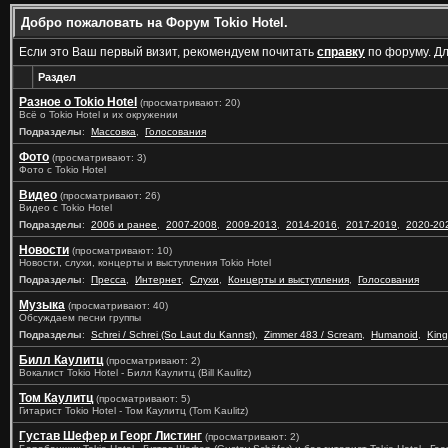
Добро пожаловать на Форум Tokio Hotel.
Если это Ваш первый визит, рекомендуем почитать
справку
по форуму. Д
Раздел
Разное о Tokio Hotel
(просматривают: 20)
Всё о Tokio Hotel и их окружении
Подразделы
:
Массовка
,
Голосования
Фото
(просматривают: 3)
Фото с Tokio Hotel
Видео
(просматривают: 26)
Видео с Tokio Hotel
Подразделы
:
2006 и ранее
,
2007-2008
,
2009-2013
,
2014-2016
,
2017-2019
,
2020-20
Новости
(просматривают: 10)
Новости, слухи, концерты и выступления Tokio Hotel
Подразделы
:
Пресса
,
Интернет
,
Слухи
,
Концерты и выступления
,
Голосования
Музыка
(просматривают: 40)
Обсуждаем песни группы
Подразделы
:
Schrei / Schrei (So Laut du Kannst)
,
Zimmer 483 / Scream
,
Humanoid
,
King
Билл Каулитц
(просматривают: 2)
Вокалист Tokio Hotel - Билл Каулитц (Bill Kaulitz)
Том Каулитц
(просматривают: 5)
Гитарист Tokio Hotel - Том Каулитц (Tom Kaulitz)
Густав Шефер и Георг Листинг
(просматривают: 2)