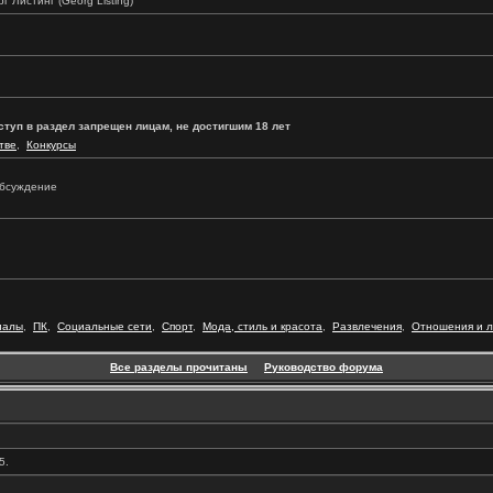
г Листинг (Georg Listing)
ступ в раздел запрещен лицам, не достигшим 18 лет
тве
,
Конкурсы
 обсуждение
иалы
,
ПК
,
Социальные сети
,
Спорт
,
Мода, стиль и красота
,
Развлечения
,
Отношения и 
Все разделы прочитаны
Руководство форума
5.