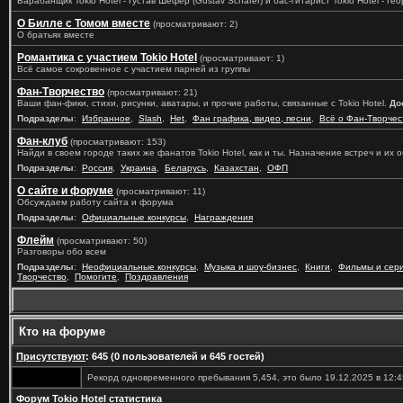
Барабанщик Tokio Hotel - Густав Шефер (Gustav Schäfer) и бас-гитарист Tokio Hotel - Геор
О Билле с Томом вместе
(просматривают: 2)
О братьях вместе
Романтика с участием Tokio Hotel
(просматривают: 1)
Всё самое сокровенное с участием парней из группы
Фан-Творчество
(просматривают: 21)
Ваши фан-фики, стихи, рисунки, аватары, и прочие работы, связанные с Tokio Hotel.
До
Подразделы
:
Избранное
,
Slash
,
Het
,
Фан графика, видео, песни
,
Всё о Фан-Творчес
Фан-клуб
(просматривают: 153)
Найди в своем городе таких же фанатов Tokio Hotel, как и ты. Назначение встреч и их
Подразделы
:
Россия
,
Украина
,
Беларусь
,
Казахстан
,
ОФП
О сайте и форуме
(просматривают: 11)
Обсуждаем работу сайта и форума
Подразделы
:
Официальные конкурсы
,
Награждения
Флейм
(просматривают: 50)
Разговоры обо всем
Подразделы
:
Неофициальные конкурсы
,
Музыка и шоу-бизнес
,
Книги
,
Фильмы и сер
Творчество
,
Помогите
,
Поздравления
Кто на форуме
Присутствуют
: 645 (0 пользователей и 645 гостей)
Рекорд одновременного пребывания 5,454, это было 19.12.2025 в 12:4
Форум Tokio Hotel статистика