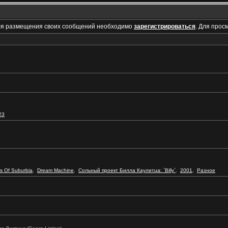
ля размещения своих сообщений необходимо
зарегистрироваться
. Для прос
23
s Of Suburbia
,
Dream Machine
,
Сольный проект Билла Каулитца: `Billy`
,
2001
,
Разное