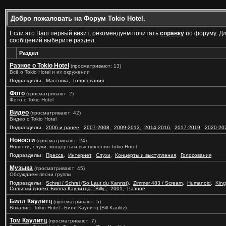
Добро пожаловать на Форум Tokio Hotel.
Если это Ваш первый визит, рекомендуем почитать
справку
по форуму. Д
сообщений выберите раздел.
Раздел
Разное о Tokio Hotel
(просматривают: 13)
Всё о Tokio Hotel и их окружении
Подразделы
:
Массовка
,
Голосования
Фото
(просматривают: 2)
Фото с Tokio Hotel
Видео
(просматривают: 42)
Видео с Tokio Hotel
Подразделы
:
2006 и ранее
,
2007-2008
,
2009-2013
,
2014-2016
,
2017-2019
,
2020-20
Новости
(просматривают: 24)
Новости, слухи, концерты и выступления Tokio Hotel
Подразделы
:
Пресса
,
Интернет
,
Слухи
,
Концерты и выступления
,
Голосования
Музыка
(просматривают: 45)
Обсуждаем песни группы
Подразделы
:
Schrei / Schrei (So Laut du Kannst)
,
Zimmer 483 / Scream
,
Humanoid
,
King
Сольный проект Билла Каулитца: `Billy`
,
2001
,
Разное
Билл Каулитц
(просматривают: 5)
Вокалист Tokio Hotel - Билл Каулитц (Bill Kaulitz)
Том Каулитц
(просматривают: 7)