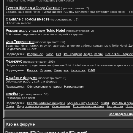
Гитарист Tokio Hotel - Том Каулитц (Tom Kaulitz)
Густав Шефер и Георг Листинг
(просматривают: 7)
Барабанщик Tokio Hotel - Густав Шефер (Gustav Schäfer) и бас-гитарист Tokio Hotel - Геор
О Билле с Томом вместе
(просматривают: 2)
О братьях вместе
Романтика с участием Tokio Hotel
(просматривают: 2)
Всё самое сокровенное с участием парней из группы
Фан-Творчество
(просматривают: 36)
Ваши фан-фики, стихи, рисунки, аватары, и прочие работы, связанные с Tokio Hotel.
До
не достигшим 18 лет
Подразделы
:
Избранное
,
Slash
,
Het
,
Фан графика, видео, песни
,
Всё о Фан-Творчес
Фан-клуб
(просматривают: 205)
Найди в своем городе таких же фанатов Tokio Hotel, как и ты. Назначение встреч и их
Подразделы
:
Россия
,
Украина
,
Беларусь
,
Казахстан
,
ОФП
О сайте и форуме
(просматривают: 8)
Обсуждаем работу сайта и форума
Подразделы
:
Официальные конкурсы
,
Награждения
Флейм
(просматривают: 53)
Разговоры обо всем
Подразделы
:
Неофициальные конкурсы
,
Музыка и шоу-бизнес
,
Книги
,
Фильмы и сер
Спорт
,
Мода, стиль и красота
,
Развлечения
,
Отношения и любовь
,
Творчество
,
Помо
Все разделы п
Кто на форуме
Присутствуют
: 870 (0 пользователей и 870 гостей)