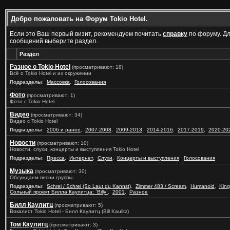
Добро пожаловать на Форум Tokio Hotel.
Если это Ваш первый визит, рекомендуем почитать
справку
по форуму. Д
сообщений выберите раздел.
Раздел
Разное о Tokio Hotel
(просматривают: 18)
Всё о Tokio Hotel и их окружении
Подразделы
:
Массовка
,
Голосования
Фото
(просматривают: 1)
Фото с Tokio Hotel
Видео
(просматривают: 34)
Видео с Tokio Hotel
Подразделы
:
2006 и ранее
,
2007-2008
,
2009-2013
,
2014-2016
,
2017-2019
,
2020-20
Новости
(просматривают: 10)
Новости, слухи, концерты и выступления Tokio Hotel
Подразделы
:
Пресса
,
Интернет
,
Слухи
,
Концерты и выступления
,
Голосования
Музыка
(просматривают: 30)
Обсуждаем песни группы
Подразделы
:
Schrei / Schrei (So Laut du Kannst)
,
Zimmer 483 / Scream
,
Humanoid
,
King
Сольный проект Билла Каулитца: `Billy`
,
2001
,
Разное
Билл Каулитц
(просматривают: 5)
Вокалист Tokio Hotel - Билл Каулитц (Bill Kaulitz)
Том Каулитц
(просматривают: 3)