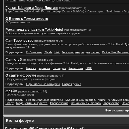
Гитарист Tokio Hotel - Том Каулитц (Tom Kaulitz)
Густав Шефер и Георг Листинг
(просматривают: 1)
Барабанщик Tokio Hotel - Густав Шефер (Gustav Schäfer) и бас-гитарист Tokio Hotel - Геор
О Билле с Томом вместе
О братьях вместе
Романтика с участием Tokio Hotel
(просматривают: 1)
Всё самое сокровенное с участием парней из группы
Фан-Творчество
(просматривают: 26)
Ваши фан-фики, стихи, рисунки, аватары, и прочие работы, связанные с Tokio Hotel.
До
не достигшим 18 лет
Подразделы
:
Избранное
,
Slash
,
Het
,
Фан графика, видео, песни
,
Всё о Фан-Творчес
Фан-клуб
(просматривают: 135)
Найди в своем городе таких же фанатов Tokio Hotel, как и ты. Назначение встреч и их
Подразделы
:
Россия
,
Украина
,
Беларусь
,
Казахстан
,
ОФП
О сайте и форуме
(просматривают: 4)
Обсуждаем работу сайта и форума
Подразделы
:
Официальные конкурсы
,
Награждения
Флейм
(просматривают: 44)
Разговоры обо всем
Подразделы
:
Неофициальные конкурсы
,
Музыка и шоу-бизнес
,
Книги
,
Фильмы и сер
Спорт
,
Мода, стиль и красота
,
Развлечения
,
Отношения и любовь
,
Творчество
,
Помо
Все разделы п
Кто на форуме
Присутствуют
: 601 (0 пользователей и 601 гостей)