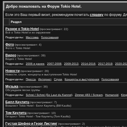
Добро пожаловать на Форум Tokio Hotel.
Если это Ваш первый визит, рекомендуем почитать
справку
по форуму. Д
Раздел
Разное о Tokio Hotel
(просматривают: 22)
Всё о Tokio Hotel и их окружении
Подразделы
:
Массовка
,
Голосования
Фото
(просматривают: 4)
Фото с Tokio Hotel
Видео
(просматривают: 39)
Видео с Tokio Hotel
Подразделы
:
2006 и ранее
,
2007-2008
,
2009-2013
,
2014-2016
,
2017-2019
,
2020-20
Новости
(просматривают: 26)
Новости, слухи, концерты и выступления Tokio Hotel
Подразделы
:
Пресса
,
Интернет
,
Слухи
,
Концерты и выступления
,
Голосования
Музыка
(просматривают: 36)
Обсуждаем песни группы
Подразделы
:
Schrei / Schrei (So Laut du Kannst)
,
Zimmer 483 / Scream
,
Humanoid
,
King
Билл Каулитц
(просматривают: 7)
Вокалист Tokio Hotel - Билл Каулитц (Bill Kaulitz)
Том Каулитц
(просматривают: 10)
Гитарист Tokio Hotel - Том Каулитц (Tom Kaulitz)
Густав Шефер и Георг Листинг
(просматривают: 2)