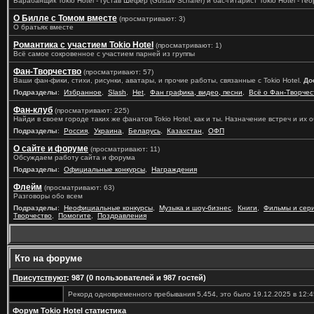
Барабанщик Tokio Hotel - Густав Шефер (Gustav Schäfer) и бас-гитарист Tokio Hotel - Геор
О Билле с Томом вместе
(просматривают: 3)
О братьях вместе
Романтика с участием Tokio Hotel
(просматривают: 1)
Всё самое сокровенное с участием парней из группы
Фан-Творчество
(просматривают: 57)
Ваши фан-фики, стихи, рисунки, аватары, и прочие работы, связанные с Tokio Hotel.
До
Подразделы
:
Избранное
,
Slash
,
Het
,
Фан графика, видео, песни
,
Всё о Фан-Творчес
Фан-клуб
(просматривают: 225)
Найди в своем городе таких же фанатов Tokio Hotel, как и ты. Назначение встреч и их
Подразделы
:
Россия
,
Украина
,
Беларусь
,
Казахстан
,
ОФП
О сайте и форуме
(просматривают: 11)
Обсуждаем работу сайта и форума
Подразделы
:
Официальные конкурсы
,
Награждения
Флейм
(просматривают: 63)
Разговоры обо всем
Подразделы
:
Неофициальные конкурсы
,
Музыка и шоу-бизнес
,
Книги
,
Фильмы и сер
Творчество
,
Помогите
,
Поздравления
Кто на форуме
Присутствуют
: 987 (0 пользователей и 987 гостей)
Рекорд одновременного пребывания 5,454, это было 19.12.2025 в 12:4
Форум Tokio Hotel статистика