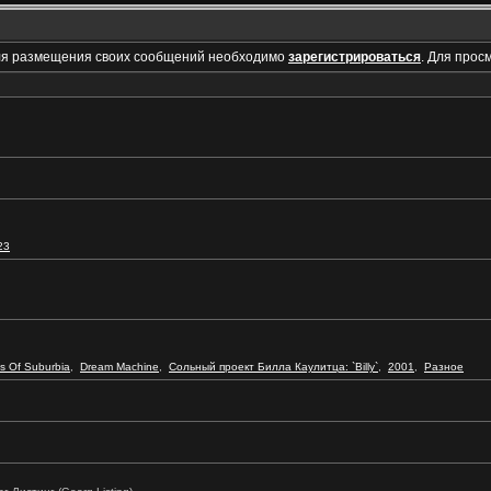
ля размещения своих сообщений необходимо
зарегистрироваться
. Для прос
23
s Of Suburbia
,
Dream Machine
,
Сольный проект Билла Каулитца: `Billy`
,
2001
,
Разное