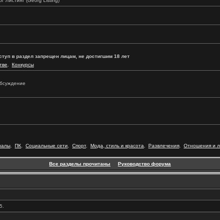
г Листинг (Georg Listing)
ступ в раздел запрещен лицам, не достигшим 18 лет
тве
,
Конкурсы
 обсуждение
иалы
,
ПК
,
Социальные сети
,
Спорт
,
Мода, стиль и красота
,
Развлечения
,
Отношения и 
Все разделы прочитаны
Руководство форума
5.