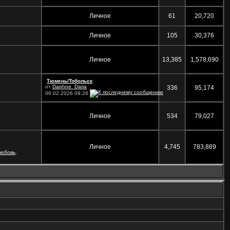
Личное
61
20,720
Личное
105
30,376
Личное
13,385
1,578,690
Тюмень/Тобольск
от
Daphne_Daria
336
95,174
06.02.2026
08:26
Личное
534
79,027
Личное
4,745
783,889
любовь
,