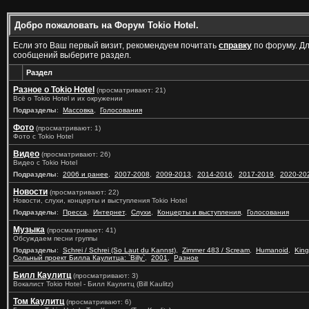
Добро пожаловать на Форум Tokio Hotel.
Если это Ваш первый визит, рекомендуем почитать
справку
по форуму. Д
сообщений выберите раздел.
Раздел
Разное о Tokio Hotel
(просматривают: 21)
Всё о Tokio Hotel и их окружении
Подразделы
:
Массовка
,
Голосования
Фото
(просматривают: 1)
Фото с Tokio Hotel
Видео
(просматривают: 26)
Видео с Tokio Hotel
Подразделы
:
2006 и ранее
,
2007-2008
,
2009-2013
,
2014-2016
,
2017-2019
,
2020-20
Новости
(просматривают: 22)
Новости, слухи, концерты и выступления Tokio Hotel
Подразделы
:
Пресса
,
Интернет
,
Слухи
,
Концерты и выступления
,
Голосования
Музыка
(просматривают: 41)
Обсуждаем песни группы
Подразделы
:
Schrei / Schrei (So Laut du Kannst)
,
Zimmer 483 / Scream
,
Humanoid
,
King
Сольный проект Билла Каулитца: `Billy`
,
2001
,
Разное
Билл Каулитц
(просматривают: 3)
Вокалист Tokio Hotel - Билл Каулитц (Bill Kaulitz)
Том Каулитц
(просматривают: 6)