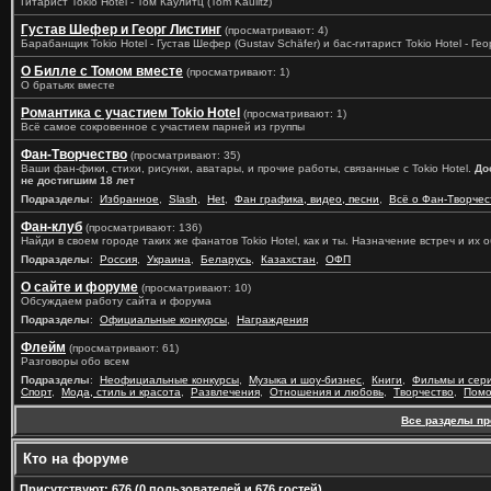
Гитарист Tokio Hotel - Том Каулитц (Tom Kaulitz)
Густав Шефер и Георг Листинг
(просматривают: 4)
Барабанщик Tokio Hotel - Густав Шефер (Gustav Schäfer) и бас-гитарист Tokio Hotel - Геор
О Билле с Томом вместе
(просматривают: 1)
О братьях вместе
Романтика с участием Tokio Hotel
(просматривают: 1)
Всё самое сокровенное с участием парней из группы
Фан-Творчество
(просматривают: 35)
Ваши фан-фики, стихи, рисунки, аватары, и прочие работы, связанные с Tokio Hotel.
До
не достигшим 18 лет
Подразделы
:
Избранное
,
Slash
,
Het
,
Фан графика, видео, песни
,
Всё о Фан-Творчес
Фан-клуб
(просматривают: 136)
Найди в своем городе таких же фанатов Tokio Hotel, как и ты. Назначение встреч и их
Подразделы
:
Россия
,
Украина
,
Беларусь
,
Казахстан
,
ОФП
О сайте и форуме
(просматривают: 10)
Обсуждаем работу сайта и форума
Подразделы
:
Официальные конкурсы
,
Награждения
Флейм
(просматривают: 61)
Разговоры обо всем
Подразделы
:
Неофициальные конкурсы
,
Музыка и шоу-бизнес
,
Книги
,
Фильмы и сер
Спорт
,
Мода, стиль и красота
,
Развлечения
,
Отношения и любовь
,
Творчество
,
Помо
Все разделы п
Кто на форуме
Присутствуют
: 676 (0 пользователей и 676 гостей)