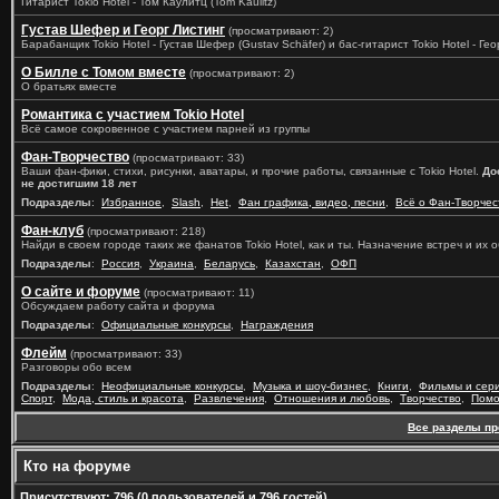
Гитарист Tokio Hotel - Том Каулитц (Tom Kaulitz)
Густав Шефер и Георг Листинг
(просматривают: 2)
Барабанщик Tokio Hotel - Густав Шефер (Gustav Schäfer) и бас-гитарист Tokio Hotel - Геор
О Билле с Томом вместе
(просматривают: 2)
О братьях вместе
Романтика с участием Tokio Hotel
Всё самое сокровенное с участием парней из группы
Фан-Творчество
(просматривают: 33)
Ваши фан-фики, стихи, рисунки, аватары, и прочие работы, связанные с Tokio Hotel.
До
не достигшим 18 лет
Подразделы
:
Избранное
,
Slash
,
Het
,
Фан графика, видео, песни
,
Всё о Фан-Творчес
Фан-клуб
(просматривают: 218)
Найди в своем городе таких же фанатов Tokio Hotel, как и ты. Назначение встреч и их
Подразделы
:
Россия
,
Украина
,
Беларусь
,
Казахстан
,
ОФП
О сайте и форуме
(просматривают: 11)
Обсуждаем работу сайта и форума
Подразделы
:
Официальные конкурсы
,
Награждения
Флейм
(просматривают: 33)
Разговоры обо всем
Подразделы
:
Неофициальные конкурсы
,
Музыка и шоу-бизнес
,
Книги
,
Фильмы и сер
Спорт
,
Мода, стиль и красота
,
Развлечения
,
Отношения и любовь
,
Творчество
,
Помо
Все разделы п
Кто на форуме
Присутствуют
: 796 (0 пользователей и 796 гостей)