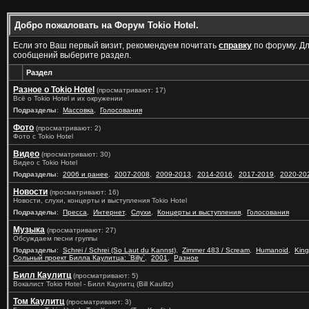
Добро пожаловать на Форум Tokio Hotel.
Если это Ваш первый визит, рекомендуем почитать
справку
по форуму. Д
сообщений выберите раздел.
Раздел
Разное о Tokio Hotel
(просматривают: 17)
Всё о Tokio Hotel и их окружении
Подразделы
:
Массовка
,
Голосования
Фото
(просматривают: 2)
Фото с Tokio Hotel
Видео
(просматривают: 30)
Видео с Tokio Hotel
Подразделы
:
2006 и ранее
,
2007-2008
,
2009-2013
,
2014-2016
,
2017-2019
,
2020-20
Новости
(просматривают: 16)
Новости, слухи, концерты и выступления Tokio Hotel
Подразделы
:
Пресса
,
Интернет
,
Слухи
,
Концерты и выступления
,
Голосования
Музыка
(просматривают: 27)
Обсуждаем песни группы
Подразделы
:
Schrei / Schrei (So Laut du Kannst)
,
Zimmer 483 / Scream
,
Humanoid
,
King
Сольный проект Билла Каулитца: `Billy`
,
2001
,
Разное
Билл Каулитц
(просматривают: 5)
Вокалист Tokio Hotel - Билл Каулитц (Bill Kaulitz)
Том Каулитц
(просматривают: 3)